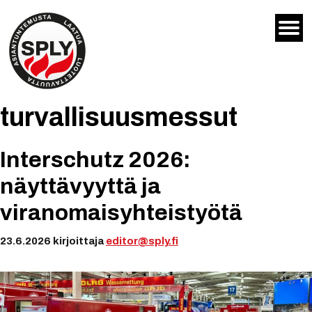
Siirry
sisältöön
turvallisuusmessut
Interschutz 2026:
näyttävyyttä ja
viranomaisyhteistyötä
23.6.2026
kirjoittaja
editor@sply.fi