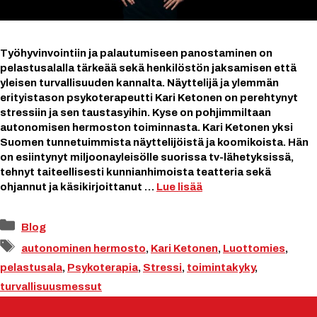
Työhyvinvointiin ja palautumiseen panostaminen on
pelastusalalla tärkeää sekä henkilöstön jaksamisen että
yleisen turvallisuuden kannalta. Näyttelijä ja ylemmän
erityistason psykoterapeutti Kari Ketonen on perehtynyt
stressiin ja sen taustasyihin. Kyse on pohjimmiltaan
autonomisen hermoston toiminnasta. Kari Ketonen yksi
Suomen tunnetuimmista näyttelijöistä ja koomikoista. Hän
on esiintynyt miljoonayleisölle suorissa tv-lähetyksissä,
tehnyt taiteellisesti kunnianhimoista teatteria sekä
ohjannut ja käsikirjoittanut …
Lue lisää
Kategoriat
Blog
Avainsanat
autonominen hermosto
,
Kari Ketonen
,
Luottomies
,
pelastusala
,
Psykoterapia
,
Stressi
,
toimintakyky
,
turvallisuusmessut