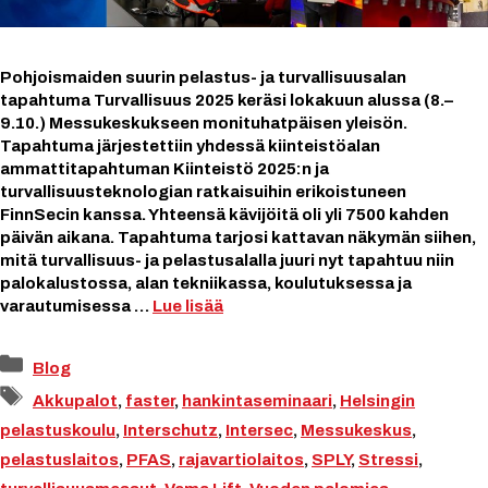
Pohjoismaiden suurin pelastus- ja turvallisuusalan
tapahtuma Turvallisuus 2025 keräsi lokakuun alussa (8.–
9.10.) Messukeskukseen monituhatpäisen yleisön.
Tapahtuma järjestettiin yhdessä kiinteistöalan
ammattitapahtuman Kiinteistö 2025:n ja
turvallisuusteknologian ratkaisuihin erikoistuneen
FinnSecin kanssa. Yhteensä kävijöitä oli yli 7500 kahden
päivän aikana. Tapahtuma tarjosi kattavan näkymän siihen,
mitä turvallisuus- ja pelastusalalla juuri nyt tapahtuu niin
palokalustossa, alan tekniikassa, koulutuksessa ja
varautumisessa …
Lue lisää
Kategoriat
Blog
Avainsanat
Akkupalot
,
faster
,
hankintaseminaari
,
Helsingin
pelastuskoulu
,
Interschutz
,
Intersec
,
Messukeskus
,
pelastuslaitos
,
PFAS
,
rajavartiolaitos
,
SPLY
,
Stressi
,