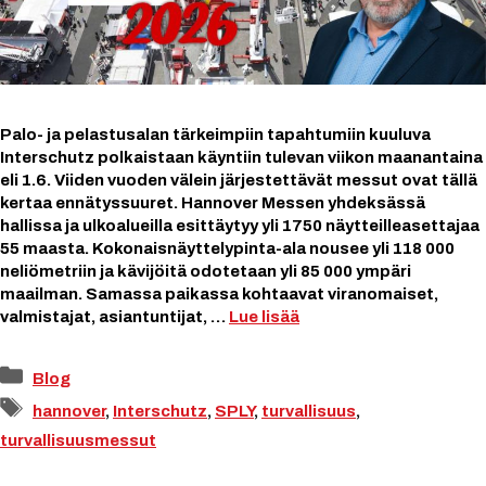
Palo- ja pelastusalan tärkeimpiin tapahtumiin kuuluva
Interschutz polkaistaan käyntiin tulevan viikon maanantaina
eli 1.6. Viiden vuoden välein järjestettävät messut ovat tällä
kertaa ennätyssuuret. Hannover Messen yhdeksässä
hallissa ja ulkoalueilla esittäytyy yli 1750 näytteilleasettajaa
55 maasta. Kokonaisnäyttelypinta-ala nousee yli 118 000
neliömetriin ja kävijöitä odotetaan yli 85 000 ympäri
maailman. Samassa paikassa kohtaavat viranomaiset,
valmistajat, asiantuntijat, …
Lue lisää
Kategoriat
Blog
Avainsanat
hannover
,
Interschutz
,
SPLY
,
turvallisuus
,
turvallisuusmessut