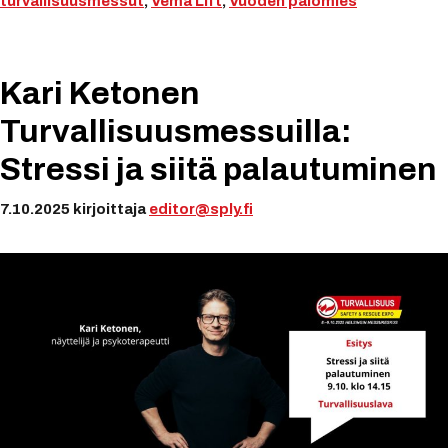
turvallisuusmessut
,
Vema Lift
,
Vuoden palomies
Kari Ketonen
Turvallisuusmessuilla:
Stressi ja siitä palautuminen
7.10.2025
kirjoittaja
editor@sply.fi