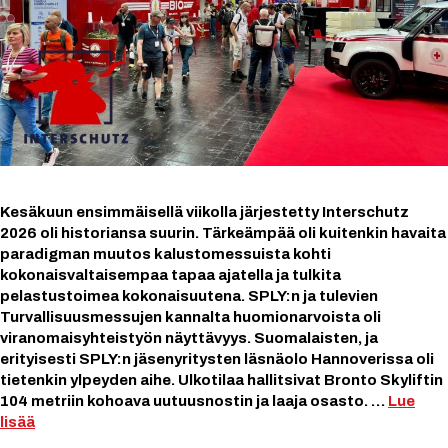
Kesäkuun ensimmäisellä viikolla järjestetty Interschutz
2026 oli historiansa suurin. Tärkeämpää oli kuitenkin havaita
paradigman muutos kalustomessuista kohti
kokonaisvaltaisempaa tapaa ajatella ja tulkita
pelastustoimea kokonaisuutena. SPLY:n ja tulevien
Turvallisuusmessujen kannalta huomionarvoista oli
viranomaisyhteistyön näyttävyys. Suomalaisten, ja
erityisesti SPLY:n jäsenyritysten läsnäolo Hannoverissa oli
tietenkin ylpeyden aihe. Ulkotilaa hallitsivat Bronto Skyliftin
104 metriin kohoava uutuusnostin ja laaja osasto. …
Lue
lisää