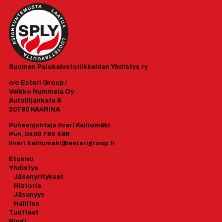
Suomen
Palokalustoliikkeiden Yhdistys ry
c/o Esteri Group /
Veikko Nummela Oy
Autoilijankatu 8
20780 KAARINA
Puheenjohtaja Iivari Kalliomäki
Puh. 0400 764 486
Iivari.kalliomaki@esterigroup.fi
Etusivu
Yhdistys
J
äsenyrityk
set
Historia
Jäsenyys
Hallitus
Tuotteet
Blogi