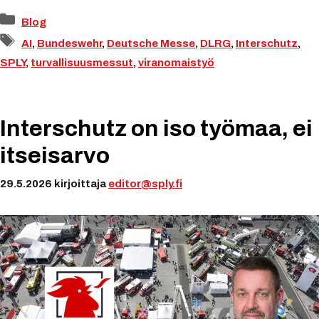
Kategoriat
Blog
Avainsanat
AI
,
Bundeswehr
,
Deutsche Messe
,
DLRG
,
Interschutz
,
SPLY
,
turvallisuusmessut
,
viranomaistyö
Interschutz on iso työmaa, ei
itseisarvo
29.5.2026
kirjoittaja
editor@sply.fi