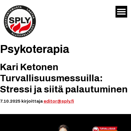
Siirry
sisältöön
Psykoterapia
Kari Ketonen
Turvallisuusmessuilla:
Stressi ja siitä palautuminen
7.10.2025
kirjoittaja
editor@sply.fi