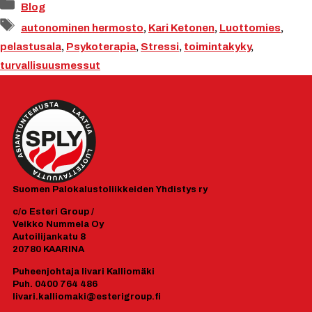
Kategoriat
Blog
Avainsanat
autonominen hermosto
,
Kari Ketonen
,
Luottomies
,
pelastusala
,
Psykoterapia
,
Stressi
,
toimintakyky
,
turvallisuusmessut
Suomen
Palokalustoliikkeiden Yhdistys ry
c/o Esteri Group /
Veikko Nummela Oy
Autoilijankatu 8
20780 KAARINA
Puheenjohtaja Iivari Kalliomäki
Puh. 0400 764 486
Iivari.kalliomaki@esterigroup.fi