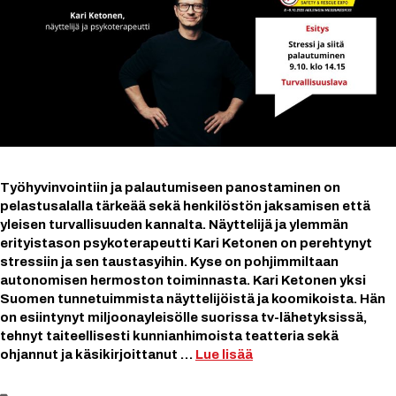
Työhyvinvointiin ja palautumiseen panostaminen on
pelastusalalla tärkeää sekä henkilöstön jaksamisen että
yleisen turvallisuuden kannalta. Näyttelijä ja ylemmän
erityistason psykoterapeutti Kari Ketonen on perehtynyt
stressiin ja sen taustasyihin. Kyse on pohjimmiltaan
autonomisen hermoston toiminnasta. Kari Ketonen yksi
Suomen tunnetuimmista näyttelijöistä ja koomikoista. Hän
on esiintynyt miljoonayleisölle suorissa tv-lähetyksissä,
tehnyt taiteellisesti kunnianhimoista teatteria sekä
ohjannut ja käsikirjoittanut …
Lue lisää