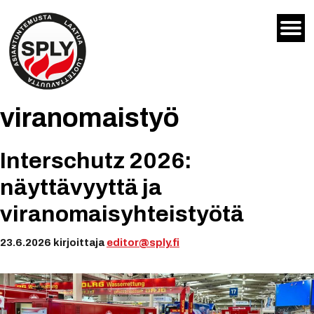
Siirry
sisältöön
viranomaistyö
Interschutz 2026:
näyttävyyttä ja
viranomaisyhteistyötä
23.6.2026
kirjoittaja
editor@sply.fi