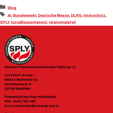
Kategoriat
Blog
Avainsanat
AI
,
Bundeswehr
,
Deutsche Messe
,
DLRG
,
Interschutz
,
SPLY
,
turvallisuusmessut
,
viranomaistyö
Suomen
Palokalustoliikkeiden Yhdistys ry
c/o Esteri Group /
Veikko Nummela Oy
Autoilijankatu 8
20780 KAARINA
Puheenjohtaja Iivari Kalliomäki
Puh. 0400 764 486
Iivari.kalliomaki@esterigroup.fi