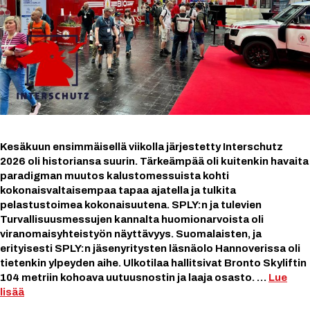
Kesäkuun ensimmäisellä viikolla järjestetty Interschutz
2026 oli historiansa suurin. Tärkeämpää oli kuitenkin havaita
paradigman muutos kalustomessuista kohti
kokonaisvaltaisempaa tapaa ajatella ja tulkita
pelastustoimea kokonaisuutena. SPLY:n ja tulevien
Turvallisuusmessujen kannalta huomionarvoista oli
viranomaisyhteistyön näyttävyys. Suomalaisten, ja
erityisesti SPLY:n jäsenyritysten läsnäolo Hannoverissa oli
tietenkin ylpeyden aihe. Ulkotilaa hallitsivat Bronto Skyliftin
104 metriin kohoava uutuusnostin ja laaja osasto. …
Lue
lisää