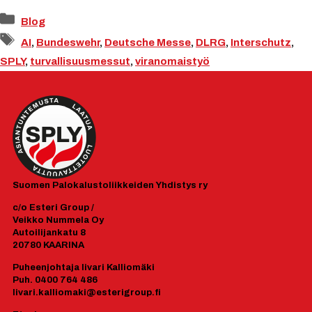
Kategoriat
Blog
Avainsanat
AI
,
Bundeswehr
,
Deutsche Messe
,
DLRG
,
Interschutz
,
SPLY
,
turvallisuusmessut
,
viranomaistyö
Suomen
Palokalustoliikkeiden Yhdistys ry
c/o Esteri Group /
Veikko Nummela Oy
Autoilijankatu 8
20780 KAARINA
Puheenjohtaja Iivari Kalliomäki
Puh. 0400 764 486
Iivari.kalliomaki@esterigroup.fi