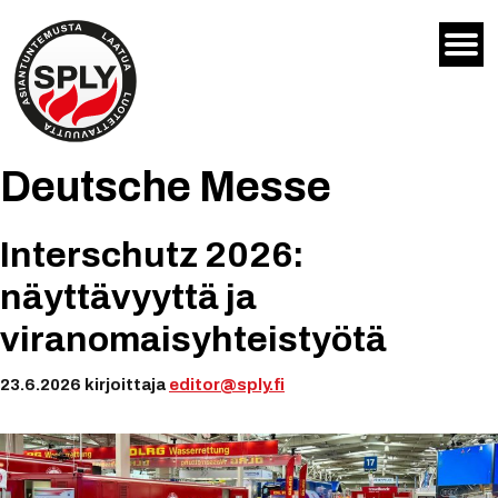
Siirry
sisältöön
Deutsche Messe
Interschutz 2026:
näyttävyyttä ja
viranomaisyhteistyötä
23.6.2026
kirjoittaja
editor@sply.fi