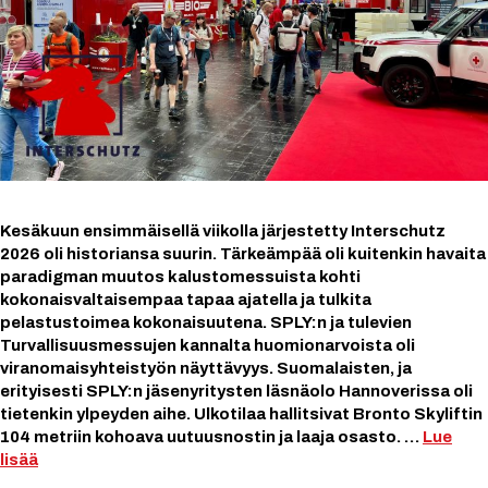
Kesäkuun ensimmäisellä viikolla järjestetty Interschutz
2026 oli historiansa suurin. Tärkeämpää oli kuitenkin havaita
paradigman muutos kalustomessuista kohti
kokonaisvaltaisempaa tapaa ajatella ja tulkita
pelastustoimea kokonaisuutena. SPLY:n ja tulevien
Turvallisuusmessujen kannalta huomionarvoista oli
viranomaisyhteistyön näyttävyys. Suomalaisten, ja
erityisesti SPLY:n jäsenyritysten läsnäolo Hannoverissa oli
tietenkin ylpeyden aihe. Ulkotilaa hallitsivat Bronto Skyliftin
104 metriin kohoava uutuusnostin ja laaja osasto. …
Lue
lisää