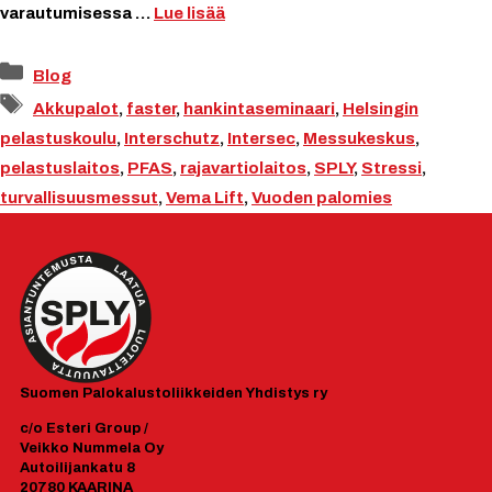
varautumisessa …
Lue lisää
Kategoriat
Blog
Avainsanat
Akkupalot
,
faster
,
hankintaseminaari
,
Helsingin
pelastuskoulu
,
Interschutz
,
Intersec
,
Messukeskus
,
pelastuslaitos
,
PFAS
,
rajavartiolaitos
,
SPLY
,
Stressi
,
turvallisuusmessut
,
Vema Lift
,
Vuoden palomies
Suomen
Palokalustoliikkeiden Yhdistys ry
c/o Esteri Group /
Veikko Nummela Oy
Autoilijankatu 8
20780 KAARINA