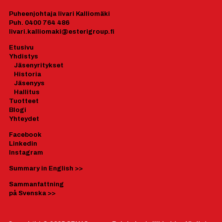
Puheenjohtaja Iivari Kalliomäki
Puh. 0400 764 486
Iivari.kalliomaki@esterigroup.fi
Etusivu
Yhdistys
J
äsenyrityk
set
Historia
Jäsenyys
Hallitus
Tuotteet
Blogi
Yhteydet
Facebook
Linkedin
Instagram
Summary in English
>>
Sammanfattning
på Svenska
>>