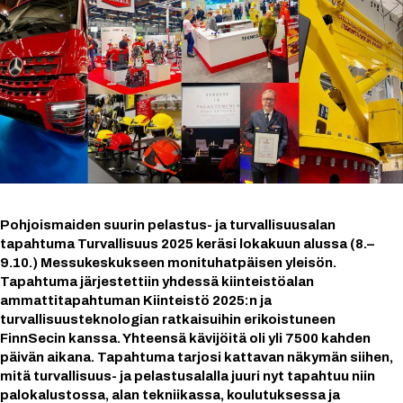
Pohjoismaiden suurin pelastus- ja turvallisuusalan
tapahtuma Turvallisuus 2025 keräsi lokakuun alussa (8.–
9.10.) Messukeskukseen monituhatpäisen yleisön.
Tapahtuma järjestettiin yhdessä kiinteistöalan
ammattitapahtuman Kiinteistö 2025:n ja
turvallisuusteknologian ratkaisuihin erikoistuneen
FinnSecin kanssa. Yhteensä kävijöitä oli yli 7500 kahden
päivän aikana. Tapahtuma tarjosi kattavan näkymän siihen,
mitä turvallisuus- ja pelastusalalla juuri nyt tapahtuu niin
palokalustossa, alan tekniikassa, koulutuksessa ja