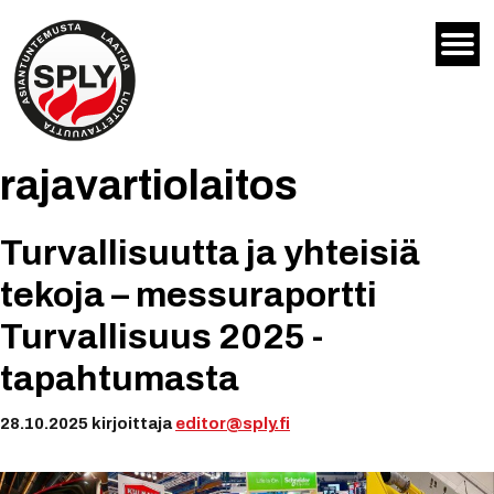
Siirry
sisältöön
rajavartiolaitos
Turvallisuutta ja yhteisiä
tekoja – messuraportti
Turvallisuus 2025 -
tapahtumasta
28.10.2025
kirjoittaja
editor@sply.fi