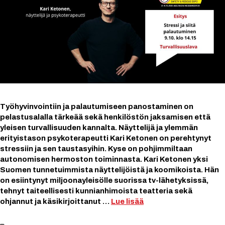
Työhyvinvointiin ja palautumiseen panostaminen on
pelastusalalla tärkeää sekä henkilöstön jaksamisen että
yleisen turvallisuuden kannalta. Näyttelijä ja ylemmän
erityistason psykoterapeutti Kari Ketonen on perehtynyt
stressiin ja sen taustasyihin. Kyse on pohjimmiltaan
autonomisen hermoston toiminnasta. Kari Ketonen yksi
Suomen tunnetuimmista näyttelijöistä ja koomikoista. Hän
on esiintynyt miljoonayleisölle suorissa tv-lähetyksissä,
tehnyt taiteellisesti kunnianhimoista teatteria sekä
ohjannut ja käsikirjoittanut …
Lue lisää