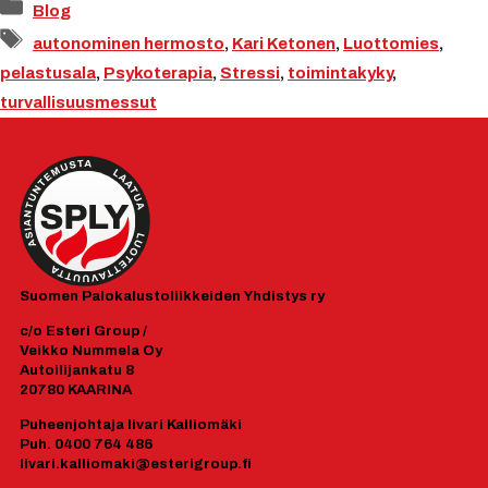
Kategoriat
Blog
Avainsanat
autonominen hermosto
,
Kari Ketonen
,
Luottomies
,
pelastusala
,
Psykoterapia
,
Stressi
,
toimintakyky
,
turvallisuusmessut
Suomen
Palokalustoliikkeiden Yhdistys ry
c/o Esteri Group /
Veikko Nummela Oy
Autoilijankatu 8
20780 KAARINA
Puheenjohtaja Iivari Kalliomäki
Puh. 0400 764 486
Iivari.kalliomaki@esterigroup.fi