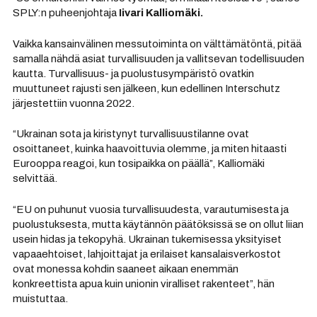
SPLY:n puheenjohtaja
Iivari Kalliomäki.
Vaikka kansainvälinen messutoiminta on välttämätöntä, pitää
samalla nähdä asiat turvallisuuden ja vallitsevan todellisuuden
kautta. Turvallisuus- ja puolustusympäristö ovatkin
muuttuneet rajusti sen jälkeen, kun edellinen Interschutz
järjestettiin vuonna 2022.
“Ukrainan sota ja kiristynyt turvallisuustilanne ovat
osoittaneet, kuinka haavoittuvia olemme, ja miten hitaasti
Eurooppa reagoi, kun tosipaikka on päällä”, Kalliomäki
selvittää.
“EU on puhunut vuosia turvallisuudesta, varautumisesta ja
puolustuksesta, mutta käytännön päätöksissä se on ollut liian
usein hidas ja tekopyhä. Ukrainan tukemisessa yksityiset
vapaaehtoiset, lahjoittajat ja erilaiset kansalaisverkostot
ovat monessa kohdin saaneet aikaan enemmän
konkreettista apua kuin unionin viralliset rakenteet”, hän
muistuttaa.