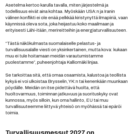
Asetelma kertoo karulla tavalla, miten järjestelmä ja
todellisuus eivät aina kohtaa. Myöskään USA:n ja Iranin
välinen konflikti ei ole enää pelkkää kiristynyttä ilmapiiriä, vaan
käynnissä oleva sota, joka heijastuu koko maailmaan ja
erityisesti Lähi-itään, merireitteihin ja energiaturvallisuuteen.
“Tästä näkökulmasta suomalaiselle pelastus- ja
turvallisuusalalle viesti on yksinkertainen, mutta kova: kukaan
muu ei tule hoitamaan meidän varautumistamme
puolestamme”, puheenjohtaja Kalliomäki linjaa.
Se tarkoittaa sitä, että omaa osaamista, kalustoa ja teollista
kykyä ei voi ulkoistaa Brysselin, YK:n tai kenenkään muunkaan
pöydälle. Meidän on itse pidettävä huolta, että
huoltovarmuus, toiminnan jatkuvuus ja suorituskyky ovat
kunnossa, myös silloin, kun oma hallinto, EU tai muu
turvallisuuteemme liittyvä yhteisö on myöhässä tai epäröi
toimia.
Turvallisuusmessut 2027 on