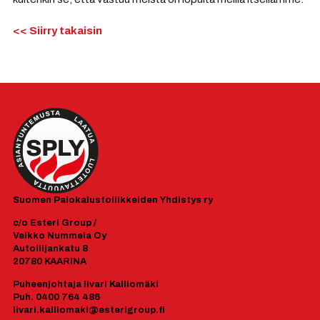
<< Siirry takaisin
Suomen
Palokalustoliikkeiden Yhdistys ry
c/o Esteri Group /
Veikko Nummela Oy
Autoilijankatu 8
20780 KAARINA
Puheenjohtaja Iivari Kalliomäki
Puh. 0400 764 486
Iivari.kalliomaki@esterigroup.fi