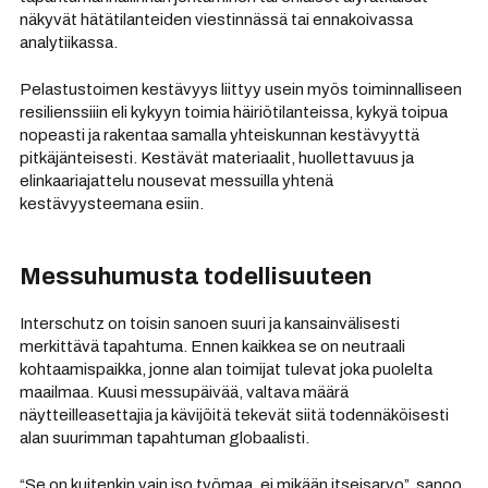
näkyvät hätätilanteiden viestinnässä tai ennakoivassa
analytiikassa.
Pelastustoimen kestävyys liittyy usein myös toiminnalliseen
resilienssiiin eli kykyyn toimia häiriötilanteissa, kykyä toipua
nopeasti ja rakentaa samalla yhteiskunnan kestävyyttä
pitkäjänteisesti. Kestävät materiaalit, huollettavuus ja
elinkaariajattelu nousevat messuilla yhtenä
kestävyysteemana esiin.
Messuhumusta todellisuuteen
Interschutz on toisin sanoen suuri ja kansainvälisesti
merkittävä tapahtuma. Ennen kaikkea se on neutraali
kohtaamispaikka, jonne alan toimijat tulevat joka puolelta
maailmaa. Kuusi messupäivää, valtava määrä
näytteilleasettajia ja kävijöitä tekevät siitä todennäköisesti
alan suurimman tapahtuman globaalisti.
“Se on kuitenkin vain iso työmaa, ei mikään itseisarvo”, sanoo