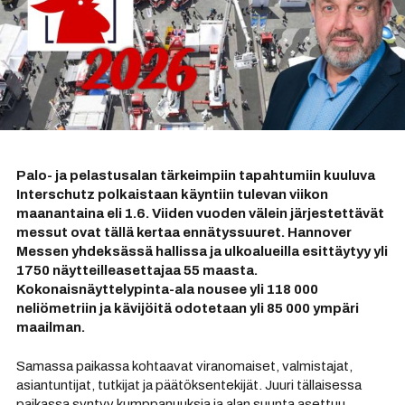
Palo- ja pelastusalan tärkeimpiin tapahtumiin kuuluva
Interschutz polkaistaan käyntiin tulevan viikon
maanantaina eli 1.6. Viiden vuoden välein järjestettävät
messut ovat tällä kertaa ennätyssuuret. Hannover
Messen yhdeksässä hallissa ja ulkoalueilla esittäytyy yli
1750 näytteilleasettajaa 55 maasta.
Kokonaisnäyttelypinta-ala nousee yli 118 000
neliömetriin ja kävijöitä odotetaan yli 85 000 ympäri
maailman.
Samassa paikassa kohtaavat viranomaiset, valmistajat,
asiantuntijat, tutkijat ja päätöksentekijät. Juuri tällaisessa
paikassa syntyy kumppanuuksia ja alan suunta asettuu.