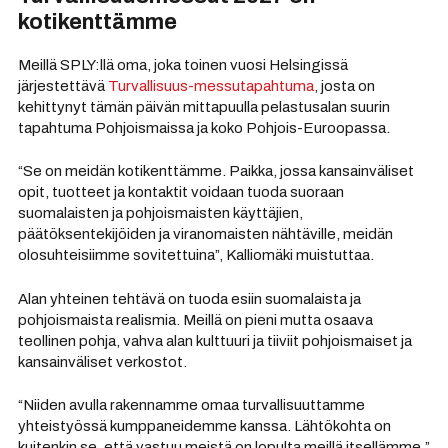
kotikenttämme
Meillä SPLY:llä oma, joka toinen vuosi Helsingissä
järjestettävä
Turvallisuus-messutapahtuma
, josta on
kehittynyt tämän päivän mittapuulla pelastusalan suurin
tapahtuma Pohjoismaissa ja koko Pohjois-Euroopassa.
“Se on meidän kotikenttämme. Paikka, jossa kansainväliset
opit, tuotteet ja kontaktit voidaan tuoda suoraan
suomalaisten ja pohjoismaisten käyttäjien,
päätöksentekijöiden ja viranomaisten nähtäville, meidän
olosuhteisiimme sovitettuina”, Kalliomäki muistuttaa.
Alan yhteinen tehtävä on tuoda esiin suomalaista ja
pohjoismaista realismia. Meillä on pieni mutta osaava
teollinen pohja, vahva alan kulttuuri ja tiiviit pohjoismaiset ja
kansainväliset verkostot.
“Niiden avulla rakennamme omaa turvallisuuttamme
yhteistyössä kumppaneidemme kanssa. Lähtökohta on
kuitenkin se, että vastuu meistä on lopulta meillä itsellämme.”