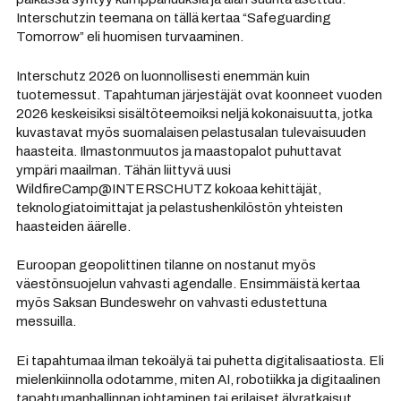
Interschutzin teemana on tällä kertaa “Safeguarding
Tomorrow” eli huomisen turvaaminen.
Interschutz 2026 on luonnollisesti enemmän kuin
tuotemessut. Tapahtuman järjestäjät ovat koonneet vuoden
2026 keskeisiksi sisältöteemoiksi neljä kokonaisuutta, jotka
kuvastavat myös suomalaisen pelastusalan tulevaisuuden
haasteita. Ilmastonmuutos ja maastopalot puhuttavat
ympäri maailman. Tähän liittyvä uusi
WildfireCamp@INTERSCHUTZ kokoaa kehittäjät,
teknologiatoimittajat ja pelastushenkilöstön yhteisten
haasteiden äärelle.
Euroopan geopolittinen tilanne on nostanut myös
väestönsuojelun vahvasti agendalle. Ensimmäistä kertaa
myös Saksan Bundeswehr on vahvasti edustettuna
messuilla.
Ei tapahtumaa ilman tekoälyä tai puhetta digitalisaatiosta. Eli
mielenkiinnolla odotamme, miten AI, robotiikka ja digitaalinen
tapahtumanhallinnan johtaminen tai erilaiset älyratkaisut