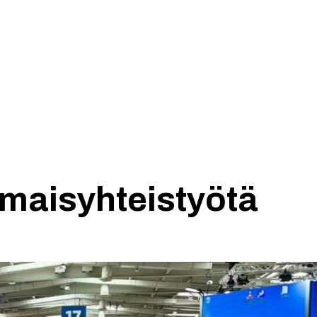
Tuotteet
Blogi
Yhteydet
omaisyhteistyötä