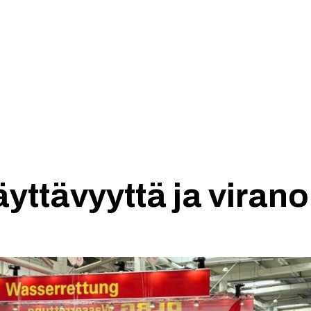
Etusivu
Yhdistys
äyttävyyttä ja viran