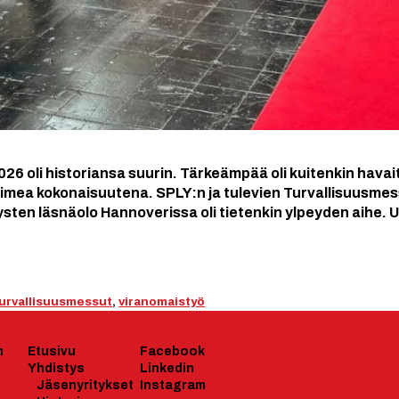
2026 oli historiansa suurin. Tärkeämpää oli kuitenkin ha
toimea kokonaisuutena. SPLY:n ja tulevien Turvallisuusme
sten läsnäolo Hannoverissa oli tietenkin ylpeyden aihe. Ul
urvallisuusmessut
,
viranomaistyö
n
Etusivu
Facebook
Yhdistys
Linkedin
J
äsenyrityk
set
Instagram