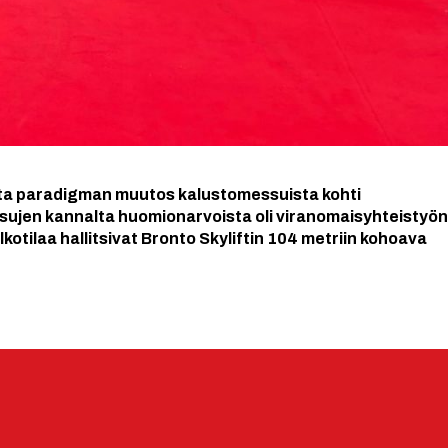
vaita paradigman muutos kalustomessuista kohti
ssujen kannalta huomionarvoista oli viranomaisyhteistyön
kotilaa hallitsivat Bronto Skyliftin 104 metriin kohoava