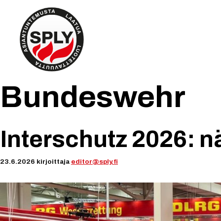
Siirry
sisältöön
Bundeswehr
Interschutz 2026: n
23.6.2026
kirjoittaja
editor@sply.fi