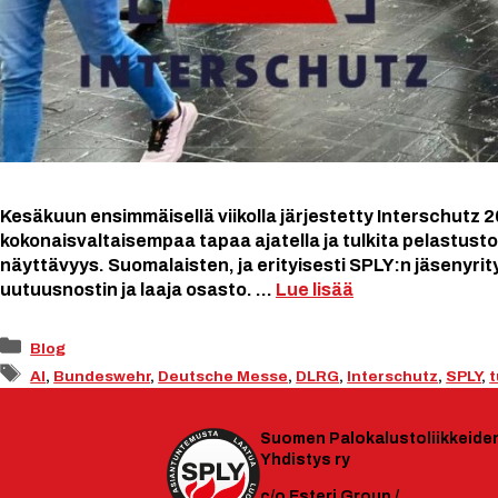
Kesäkuun ensimmäisellä viikolla järjestetty Interschutz 
kokonaisvaltaisempaa tapaa ajatella ja tulkita pelastus
näyttävyys. Suomalaisten, ja erityisesti SPLY:n jäsenyrity
uutuusnostin ja laaja osasto. …
Lue lisää
Kategoriat
Blog
Avainsanat
AI
,
Bundeswehr
,
Deutsche Messe
,
DLRG
,
Interschutz
,
SPLY
,
t
Suomen
Palokalustoliikkeide
Yhdistys ry
c/o Esteri Group /