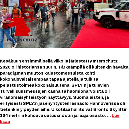
Kesäkuun ensimmäisellä viikolla järjestetty Interschutz
2026 oli historiansa suurin. Tärkeämpää oli kuitenkin havaita
paradigman muutos kalustomessuista kohti
kokonaisvaltaisempaa tapaa ajatella ja tulkita
pelastustoimea kokonaisuutena. SPLY:n ja tulevien
Turvallisuusmessujen kannalta huomionarvoista oli
viranomaisyhteistyön näyttävyys. Suomalaisten, ja
erityisesti SPLY:n jäsenyritysten läsnäolo Hannoverissa oli
tietenkin ylpeyden aihe. Ulkotilaa hallitsivat Bronto Skyliftin
104 metriin kohoava uutuusnostin ja laaja osasto. …
Lue
lisää