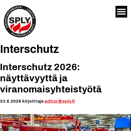
Siirry
sisältöön
Interschutz
Interschutz 2026:
näyttävyyttä ja
viranomaisyhteistyötä
23.6.2026
kirjoittaja
editor@sply.fi