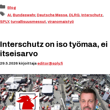
Kategoriat
Blog
Avainsanat
AI
,
Bundeswehr
,
Deutsche Messe
,
DLRG
,
Interschutz
,
SPLY
,
turvallisuusmessut
,
viranomaistyö
Interschutz on iso työmaa, ei
itseisarvo
29.5.2026
kirjoittaja
editor@sply.fi