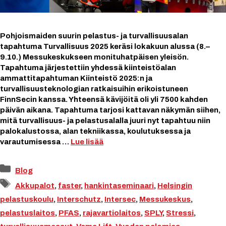
Pohjoismaiden suurin pelastus- ja turvallisuusalan
tapahtuma Turvallisuus 2025 keräsi lokakuun alussa (8.–
9.10.) Messukeskukseen monituhatpäisen yleisön.
Tapahtuma järjestettiin yhdessä kiinteistöalan
ammattitapahtuman Kiinteistö 2025:n ja
turvallisuusteknologian ratkaisuihin erikoistuneen
FinnSecin kanssa. Yhteensä kävijöitä oli yli 7500 kahden
päivän aikana. Tapahtuma tarjosi kattavan näkymän siihen,
mitä turvallisuus- ja pelastusalalla juuri nyt tapahtuu niin
palokalustossa, alan tekniikassa, koulutuksessa ja
varautumisessa …
Lue lisää
Kategoriat
Blog
Avainsanat
Akkupalot
,
faster
,
hankintaseminaari
,
Helsingin
pelastuskoulu
,
Interschutz
,
Intersec
,
Messukeskus
,
pelastuslaitos
,
PFAS
,
rajavartiolaitos
,
SPLY
,
Stressi
,