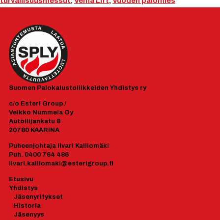
turvallisuusmessut
,
Vema Lift
,
Vuoden palomies
Suomen
Palokalustoliikkeiden Yhdistys ry
c/o Esteri Group /
Veikko Nummela Oy
Autoilijankatu 8
20780 KAARINA
Puheenjohtaja Iivari Kalliomäki
Puh. 0400 764 486
Iivari.kalliomaki@esterigroup.fi
Etusivu
Yhdistys
J
äsenyrityk
set
Historia
Jäsenyys