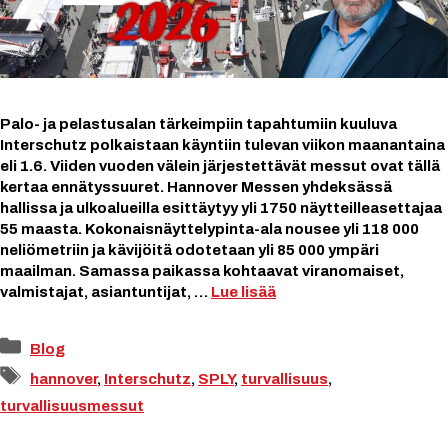
Palo- ja pelastusalan tärkeimpiin tapahtumiin kuuluva
Interschutz polkaistaan käyntiin tulevan viikon maanantaina
eli 1.6. Viiden vuoden välein järjestettävät messut ovat tällä
kertaa ennätyssuuret. Hannover Messen yhdeksässä
hallissa ja ulkoalueilla esittäytyy yli 1750 näytteilleasettajaa
55 maasta. Kokonaisnäyttelypinta-ala nousee yli 118 000
neliömetriin ja kävijöitä odotetaan yli 85 000 ympäri
maailman. Samassa paikassa kohtaavat viranomaiset,
valmistajat, asiantuntijat, …
Lue lisää
Kategoriat
Blog
Avainsanat
hannover
,
Interschutz
,
SPLY
,
turvallisuus
,
turvallisuusmessut