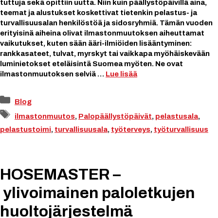
tuttuja sekä opittiin uutta. Niin kuin päällystöpäivillä aina,
teemat ja alustukset koskettivat tietenkin pelastus- ja
turvallisuusalan henkilöstöä ja sidosryhmiä. Tämän vuoden
erityisinä aiheina olivat ilmastonmuutoksen aiheuttamat
vaikutukset, kuten sään ääri-ilmiöiden lisääntyminen:
rankkasateet, tulvat, myrskyt tai vaikkapa myöhäiskevään
luminietokset eteläisintä Suomea myöten. Ne ovat
ilmastonmuutoksen selviä …
Lue lisää
Kategoriat
Blog
Avainsanat
ilmastonmuutos
,
Palopäällystöpäivät
,
pelastusala
,
pelastustoimi
,
turvallisuusala
,
työterveys
,
työturvallisuus
HOSEMASTER –
ylivoimainen paloletkujen
huoltojärjestelmä