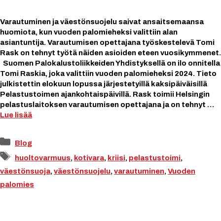
Varautuminen ja väestönsuojelu saivat ansaitsemaansa
huomiota, kun vuoden palomieheksi valittiin alan
asiantuntija. Varautumisen opettajana työskestelevä Tomi
Rask on tehnyt työtä näiden asioiden eteen vuosikymmenet.
Suomen Palokalustoliikkeiden Yhdistyksellä on ilo onnitella
Tomi Raskia, joka valittiin vuoden palomieheksi 2024. Tieto
julkistettin elokuun lopussa järjestetyillä kaksipäiväisillä
Pelastustoimen ajankohtaispäivillä. Rask toimii Helsingin
pelastuslaitoksen varautumisen opettajana ja on tehnyt …
Lue lisää
Kategoriat
Blog
Avainsanat
huoltovarmuus
,
kotivara
,
kriisi
,
pelastustoimi
,
väestönsuoja
,
väestönsuojelu
,
varautuminen
,
Vuoden
palomies