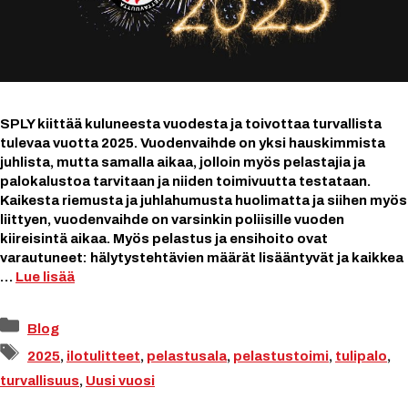
SPLY kiittää kuluneesta vuodesta ja toivottaa turvallista
tulevaa vuotta 2025. Vuodenvaihde on yksi hauskimmista
juhlista, mutta samalla aikaa, jolloin myös pelastajia ja
palokalustoa tarvitaan ja niiden toimivuutta testataan.
Kaikesta riemusta ja juhlahumusta huolimatta ja siihen myös
liittyen, vuodenvaihde on varsinkin poliisille vuoden
kiireisintä aikaa. Myös pelastus ja ensihoito ovat
varautuneet: hälytystehtävien määrät lisääntyvät ja kaikkea
…
Lue lisää
Kategoriat
Blog
Avainsanat
2025
,
ilotulitteet
,
pelastusala
,
pelastustoimi
,
tulipalo
,
turvallisuus
,
Uusi vuosi