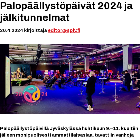
Palopäällystöpäivät 2024 ja
jälkitunnelmat
26.4.2024
kirjoittaja
editor@sply.fi
Palopäällystöpäivillä Jyväskylässä huhtikuun 9.–11. kuultiin
jälleen monipuolisesti ammattilaisasiaa, tavattiin vanhoja