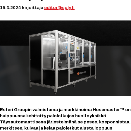
15.3.2024
kirjoittaja
editor@sply.fi
Esteri Groupin valmistama ja markkinoima Hosemaster™ on
huippuunsa kehitetty paloletkujen huoltoyksikkö.
Täysautomaattisena järjestelmänä se pesee, koeponnistaa,
merkitsee, kuivaa ja kelaa paloletkut alusta loppuun