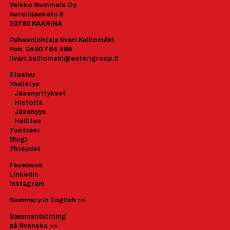
Veikko Nummela Oy
Autoilijankatu 8
20780 KAARINA
Puheenjohtaja Iivari Kalliomäki
Puh. 0400 764 486
Iivari.kalliomaki@esterigroup.fi
Etusivu
Yhdistys
J
äsenyrityk
set
Historia
Jäsenyys
Hallitus
Tuotteet
Blogi
Yhteydet
Facebook
Linkedin
Instagram
Summary in English
>>
Sammanfattning
på Svenska
>>