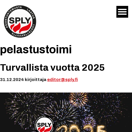
Siirry
sisältöön
pelastustoimi
Turvallista vuotta 2025
31.12.2024
kirjoittaja
editor@sply.fi