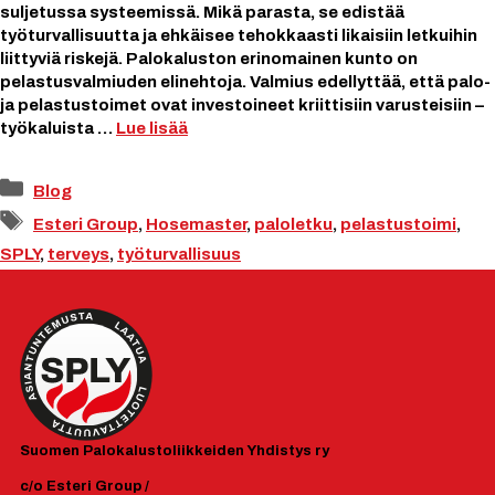
suljetussa systeemissä. Mikä parasta, se edistää
työturvallisuutta ja ehkäisee tehokkaasti likaisiin letkuihin
liittyviä riskejä. Palokaluston erinomainen kunto on
pelastusvalmiuden elinehtoja. Valmius edellyttää, että palo-
ja pelastustoimet ovat investoineet kriittisiin varusteisiin –
työkaluista …
Lue lisää
Kategoriat
Blog
Avainsanat
Esteri Group
,
Hosemaster
,
paloletku
,
pelastustoimi
,
SPLY
,
terveys
,
työturvallisuus
Suomen
Palokalustoliikkeiden Yhdistys ry
c/o Esteri Group /