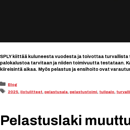
SPLY kiittää kuluneesta vuodesta ja toivottaa turvallista
palokalustoa tarvitaan ja niiden toimivuutta testataan. K
kiireisintä aikaa. Myös pelastus ja ensihoito ovat varaut
Kategoriat
Blog
Avainsanat
2025
,
ilotulitteet
,
pelastusala
,
pelastustoimi
,
tulipalo
,
turval
Pelastuslaki muuttu