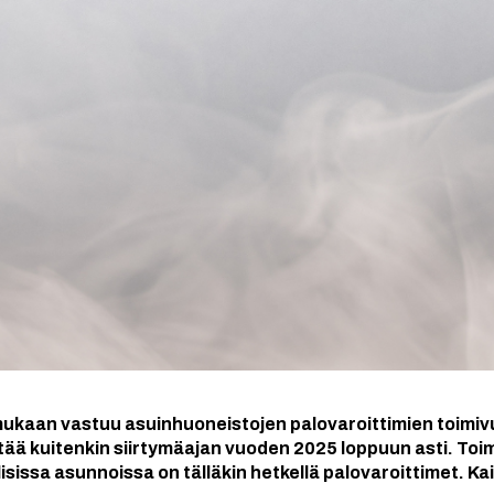
 mukaan vastuu asuinhuoneistojen palovaroittimien toimiv
tää kuitenkin siirtymäajan vuoden 2025 loppuun asti. Toimi
sissa asunnoissa on tälläkin hetkellä palovaroittimet. Kaik