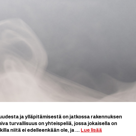
uudesta ja ylläpitämisestä on jatkossa rakennuksen
va turvallisuus on yhteispeliä, jossa jokaisella on
illa niitä ei edelleenkään ole, ja …
Lue lisää