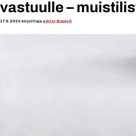
vastuulle – muistili
17.6.2024
kirjoittaja
editor@sply.fi