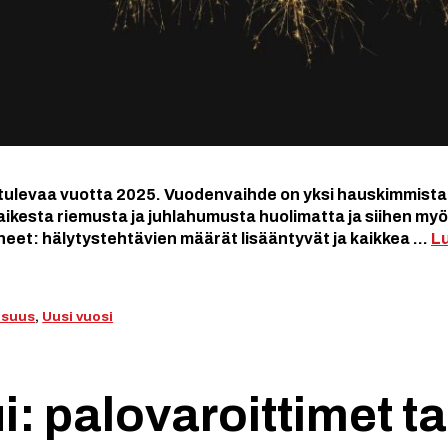
 tulevaa vuotta 2025. Vuodenvaihde on yksi hauskimmista ju
aikesta riemusta ja juhlahumusta huolimatta ja siihen myös
uneet: hälytystehtävien määrät lisääntyvät ja kaikkea …
Lu
lisuus
,
Uusi vuosi
i: palovaroittimet t