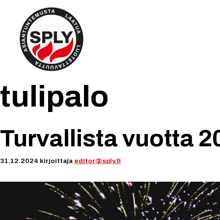
Siirry
sisältöön
tulipalo
Turvallista vuotta 
31.12.2024
kirjoittaja
editor@sply.fi