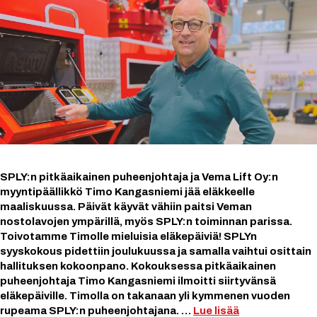
SPLY:n pitkäaikainen puheenjohtaja ja Vema Lift Oy:n
myyntipäällikkö Timo Kangasniemi jää eläkkeelle
maaliskuussa. Päivät käyvät vähiin paitsi Veman
nostolavojen ympärillä, myös SPLY:n toiminnan parissa.
Toivotamme Timolle mieluisia eläkepäiviä! SPLYn
syyskokous pidettiin joulukuussa ja samalla vaihtui osittain
hallituksen kokoonpano. Kokouksessa pitkäaikainen
puheenjohtaja Timo Kangasniemi ilmoitti siirtyvänsä
eläkepäiville. Timolla on takanaan yli kymmenen vuoden
rupeama SPLY:n puheenjohtajana. …
Lue lisää