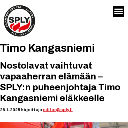
Siirry
sisältöön
Timo Kangasniemi
Nostolavat vaihtuvat
vapaaherran elämään –
SPLY:n puheenjohtaja Timo
Kangasniemi eläkkeelle
28.1.2025
kirjoittaja
editor@sply.fi