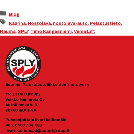
Kategoriat
Blog
Avainsanat
Kaarina
,
Nostolava
,
nostolava-auto
,
Pelastustieto
,
Rauma
,
SPLY
,
Timo Kangasniemi
,
Vema Lift
Suomen
Palokalustoliikkeiden Yhdistys ry
c/o Esteri Group /
Veikko Nummela Oy
Autoilijankatu 8
20780 KAARINA
Puheenjohtaja Iivari Kalliomäki
Puh. 0400 764 486
Iivari.kalliomaki@esterigroup.fi