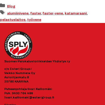
Kategoriat
Blog
Avainsanat
alumiinivene
,
faster
,
faster-vene
,
katamaraani
,
pelastuslaitos
,
työvene
Suomen
Palokalustoliikkeiden Yhdistys ry
c/o Esteri Group /
Veikko Nummela Oy
Autoilijankatu 8
20780 KAARINA
Puheenjohtaja Iivari Kalliomäki
Puh. 0400 764 486
Iivari.kalliomaki@esterigroup.fi
Etusivu