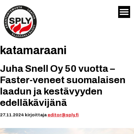
Siirry
sisältöön
katamaraani
Juha Snell Oy 50 vuotta –
Faster-veneet suomalaisen
laadun ja kestävyyden
edelläkävijänä
27.11.2024
kirjoittaja
editor@sply.fi