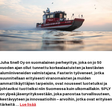
Juha Snell Oy on suomalainen perheyritys, joka on jo 50
vuoden ajan ollut tunnettu korkealaatuisten ja kestävien
alumiiniveneiden valmistajana. Fasterin työveneet, jotka
suunnitellaan erityisesti viranomaisten ja muiden
ammattikäyttäjien tarpeisiin, ovat nousseet luotetuiksi ja
johtaviksi tuotteiksi niin Suomessa kuin ulkomaillakin. SPLY
on ylpeä jäsenyrityksestään, joka panostaa turvallisuuteen,
kestävyyteen ja innovaatioihin – arvoihin, jotka ovat erityisen
tärkeitä …
Lue lisää