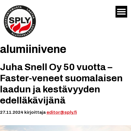
Siirry
sisältöön
alumiinivene
Juha Snell Oy 50 vuotta –
Faster-veneet suomalaisen
laadun ja kestävyyden
edelläkävijänä
27.11.2024
kirjoittaja
editor@sply.fi