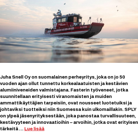
Juha Snell Oy on suomalainen perheyritys, joka on jo 50
vuoden ajan ollut tunnettu korkealaatuisten ja kestävien
alumiiniveneiden valmistajana. Fasterin työveneet, jotka
suunnitellaan erityisesti viranomaisten ja muiden
ammattikäyttäjien tarpeisiin, ovat nousseet luotetuiksi ja
johtaviksi tuotteiksi niin Suomessa kuin ulkomaillakin. SPLY
on ylpeä jäsenyrityksestään, joka panostaa turvallisuuteen,
kestävyyteen ja innovaatioihin – arvoihin, jotka ovat erityisen
tärkeitä …
Lue lisää