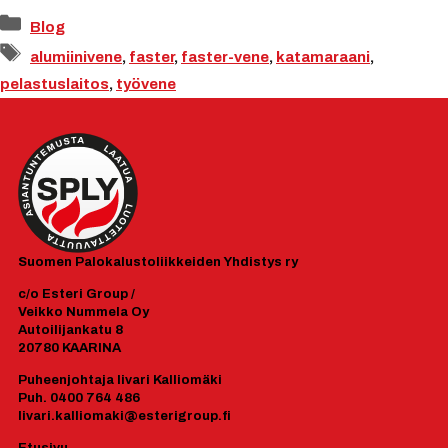
Kategoriat
Blog
Avainsanat
alumiinivene
,
faster
,
faster-vene
,
katamaraani
,
pelastuslaitos
,
työvene
Suomen
Palokalustoliikkeiden Yhdistys ry
c/o Esteri Group /
Veikko Nummela Oy
Autoilijankatu 8
20780 KAARINA
Puheenjohtaja Iivari Kalliomäki
Puh. 0400 764 486
Iivari.kalliomaki@esterigroup.fi
Etusivu