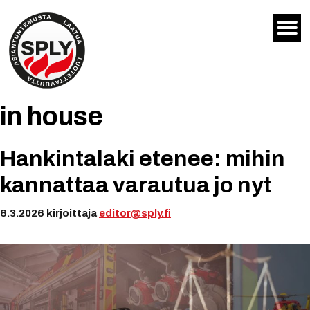
Siirry
sisältöön
in house
Hankintalaki etenee: mihin
kannattaa varautua jo nyt
6.3.2026
kirjoittaja
editor@sply.fi