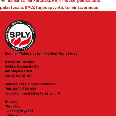
hankinta
,
hankintalaki
,
HS
,
in house
,
palokalusto
,
pelastusala
,
SPLY
,
tarjouspyyntö
,
toimintavarmuus
Suomen
Palokalustoliikkeiden Yhdistys ry
c/o Esteri Group /
Veikko Nummela Oy
Autoilijankatu 8
20780 KAARINA
Puheenjohtaja Iivari Kalliomäki
Puh. 0400 764 486
Iivari.kalliomaki@esterigroup.fi
Etusivu
Yhdistys
J
äsenyrityk
set
Historia