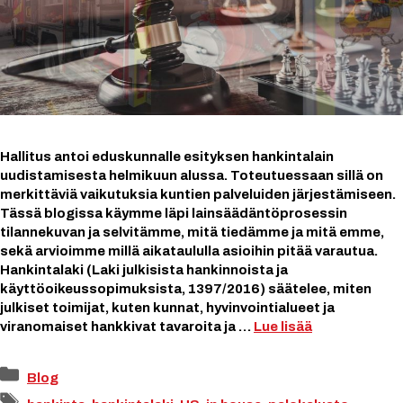
Hallitus antoi eduskunnalle esityksen hankintalain
uudistamisesta helmikuun alussa. Toteutuessaan sillä on
merkittäviä vaikutuksia kuntien palveluiden järjestämiseen.
Tässä blogissa käymme läpi lainsäädäntöprosessin
tilannekuvan ja selvitämme, mitä tiedämme ja mitä emme,
sekä arvioimme millä aikataululla asioihin pitää varautua.
Hankintalaki (Laki julkisista hankinnoista ja
käyttöoikeussopimuksista, 1397/2016) säätelee, miten
julkiset toimijat, kuten kunnat, hyvinvointialueet ja
viranomaiset hankkivat tavaroita ja …
Lue lisää
Kategoriat
Blog
Avainsanat