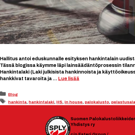
Hallitus antoi eduskunnalle esityksen hankintalain uudis
Tässä blogissa käymme läpi lainsäädäntöprosessin tilann
Hankintalaki (Laki julkisista hankinnoista ja käyttöoikeu
hankkivat tavaroita ja …
Lue lisää
Kategoriat
Blog
Avainsanat
hankinta
,
hankintalaki
,
HS
,
in house
,
palokalusto
,
pelastusal
Suomen
Palokalustoliikkeide
Yhdistys ry
c/o Esteri Group /