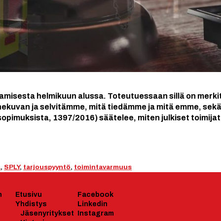
tamisesta helmikuun alussa. Toteutuessaan sillä on merkit
ekuvan ja selvitämme, mitä tiedämme ja mitä emme, sekä a
ssopimuksista, 1397/2016) säätelee, miten julkiset toimija
a
,
SPLY
,
tarjouspyyntö
,
toimintavarmuus
n
Etusivu
Facebook
Yhdistys
Linkedin
J
äsenyrityk
set
Instagram