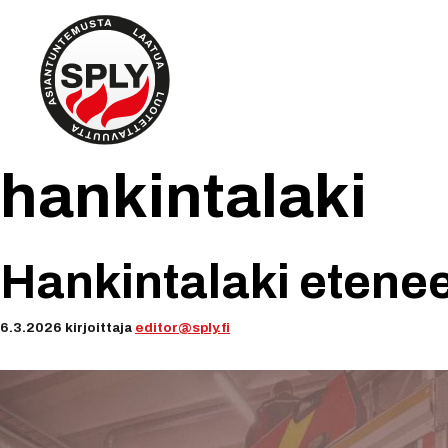
Siirry
sisältöön
hankintalaki
Hankintalaki etenee
6.3.2026
kirjoittaja
editor@sply.fi