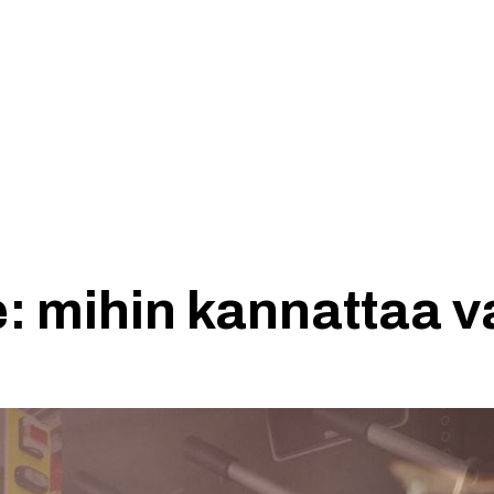
Etusivu
Yhdistys
: mihin kannattaa v