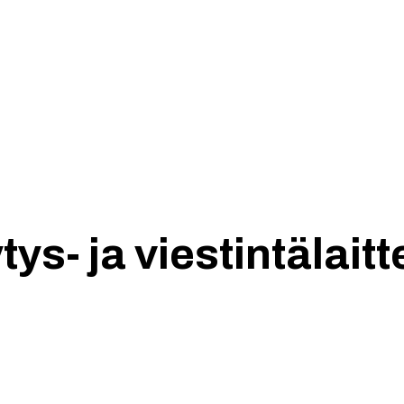
Etusivu
Yhdistys
ys- ja viestintälaitt