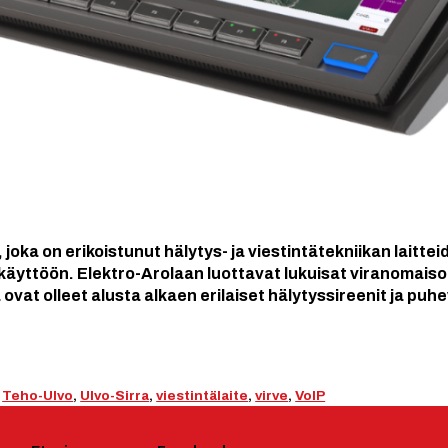
oka on erikoistunut hälytys- ja viestintätekniikan laittei
ikäyttöön. Elektro-Arolaan luottavat lukuisat viranomaiso
ovat olleet alusta alkaen erilaiset hälytyssireenit ja puh
,
Teho-Ulvo
,
Ulvo-Sirra
,
viestintälaite
,
virve
,
VoIP