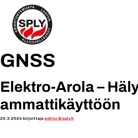
Siirry
sisältöön
GNSS
Elektro-Arola – Hälyt
ammattikäyttöön
25.3.2024
kirjoittaja
editor@sply.fi