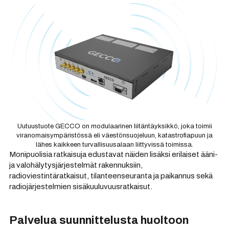
Uutuustuote GECCO on modulaarinen liitäntäyksikkö, joka toimii
viranomaisympäristössä eli väestönsuojeluun, katastrofiapuun ja
lähes kaikkeen turvallisuusalaan liittyvissä toimissa.
Monipuolisia ratkaisuja edustavat näiden lisäksi erilaiset ääni-
ja valohälytysjärjestelmät rakennuksiin,
radioviestintäratkaisut, tilanteenseuranta ja paikannus sekä
radiojärjestelmien sisäkuuluvuusratkaisut.
Palvelua suunnittelusta huoltoon