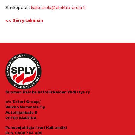
Sähköposti:
kalle.arola@elektro-arola.fi
<< Siirry takaisin
Suomen
Palokalustoliikkeiden Yhdistys ry
c/o Esteri Group /
Veikko Nummela Oy
Autoilijankatu 8
20780 KAARINA
Puheenjohtaja Iivari Kalliomäki
Puh. 0400 764 486