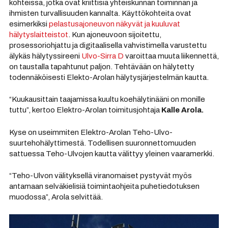
kohteissa, jotka ovat kriittisiä yhteiskunnan toiminnan ja
ihmisten turvallisuuden kannalta. Käyttökohteita ovat
esimerkiksi
pelastusajoneuvon näkyvät ja kuuluvat
hälytyslaitteistot
. Kun ajoneuvoon sijoitettu,
prosessoriohjattu ja digitaalisella vahvistimella varustettu
älykäs hälytyssireeni
Ulvo-Sirra D
varoittaa muuta liikennettä,
on taustalla tapahtunut paljon. Tehtävään on hälytetty
todennäköisesti Elekto-Arolan hälytysjärjestelmän kautta.
“Kuukausittain taajamissa kuultu koehälytinääni on monille
tuttu”, kertoo Elektro-Arolan toimitusjohtaja
Kalle Arola.
Kyse on useimmiten Elektro-Arolan Teho-Ulvo-
suurtehohälyttimestä. Todellisen suuronnettomuuden
sattuessa Teho-Ulvojen kautta välittyy yleinen vaaramerkki.
“Teho-Ulvon välityksellä viranomaiset pystyvät myös
antamaan selväkielisiä toimintaohjeita puhetiedotuksen
muodossa”, Arola selvittää.