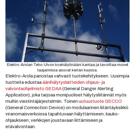
Elektro-Arolan Teho-Ulvon koehälytinääni kantaa ja tavoittaa monet
taajamissa asuvat kerran kuussa.
Elektro-Arola panostaa vahvasti tuotekehitykseen. Uusimpia
tuotteita edustaa
äänihälytyslaitteiden ohjaus- ja
valvontaohjelmisto GEDAA
(General Danger Alerting
Application), joka tarjoaa monipuoliset hälytysliitännät myös
muihin viestintäjärjestelmiin. Toinen
uutuustuote GECCO
(General Connection Device) on modulaarinen liitäntäyksikkö
viranomaisverkoissa tapahtuvaan hälyttämiseen, kauko-
ohjaukseen, verkkojen joustavaan liittämiseen ja
etävalvontaan.