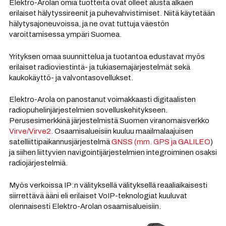
Elektro-Arolan omia tuotteita ovat olleet alusta alkaen
erilaiset hälytyssireenit ja puhevahvistimiset. Niitä käytetään
hälytysajoneuvoissa, ja ne ovat tuttuja väestön
varoittamisessa ympäri Suomea.
Yrityksen omaa suunnittelua ja tuotantoa edustavat myös
erilaiset radioviestintä- ja tukiasemajärjestelmät sekä
kaukokäyttö- ja valvontasovellukset.
Elektro-Arola on panostanut voimakkaasti digitaalisten
radiopuhelinjärjestelmien sovelluskehitykseen.
Perusesimerkkinä järjestelmistä Suomen viranomaisverkko
Virve/Virve2.
Osaamisalueisiin kuuluu maailmalaajuisen
satelliittipaikannusjärjestelmä
GNSS (mm. GPS ja GALILEO
)
ja siihen liittyvien navigointijärjestelmien integroiminen osaksi
radiojärjestelmiä.
Myös verkoissa IP:n välityksellä välityksellä reaaliaikaisesti
siirrettävä ääni eli erilaiset VoIP-teknologiat kuuluvat
olennaisesti Elektro-Arolan osaamisalueisiin.