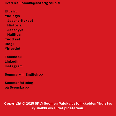
Iivari.kalliomaki@esterigroup.fi
Etusivu
Yhdistys
J
äsenyrityk
set
Historia
Jäsenyys
Hallitus
Tuotteet
Blogi
Yhteydet
Facebook
Linkedin
Instagram
Summary in English
>>
Sammanfattning
på Svenska
>>
Copyright © 2025 SPLY Suomen Palokalustoliikkeiden Yhdistys
ry. Kaikki oikeudet pidätetään.