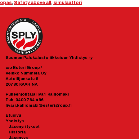
opas
,
Safety above all
,
simulaattori
Suomen
Palokalustoliikkeiden Yhdistys ry
c/o Esteri Group /
Veikko Nummela Oy
Autoilijankatu 8
20780 KAARINA
Puheenjohtaja Iivari Kalliomäki
Puh. 0400 764 486
Iivari.kalliomaki@esterigroup.fi
Etusivu
Yhdistys
J
äsenyrityk
set
Historia
Jäsenyys