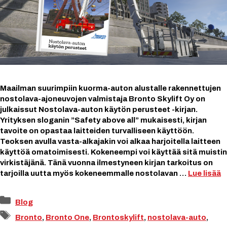
Maailman suurimpiin kuorma-auton alustalle rakennettujen
nostolava-ajoneuvojen valmistaja Bronto Skylift Oy on
julkaissut Nostolava-auton käytön perusteet -kirjan.
Yrityksen sloganin ”Safety above all” mukaisesti, kirjan
tavoite on opastaa laitteiden turvalliseen käyttöön.
Teoksen avulla vasta-alkajakin voi alkaa harjoitella laitteen
käyttöä omatoimisesti. Kokeneempi voi käyttää sitä muistin
virkistäjänä. Tänä vuonna ilmestyneen kirjan tarkoitus on
tarjoilla uutta myös kokeneemmalle nostolavan …
Lue lisää
Kategoriat
Blog
Avainsanat
Bronto
,
Bronto One
,
Brontoskylift
,
nostolava-auto
,