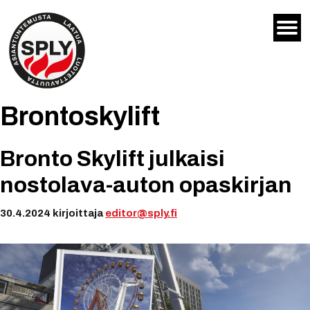
Siirry
sisältöön
Brontoskylift
Bronto Skylift julkaisi
nostolava-auton opaskirjan
30.4.2024
kirjoittaja
editor@sply.fi