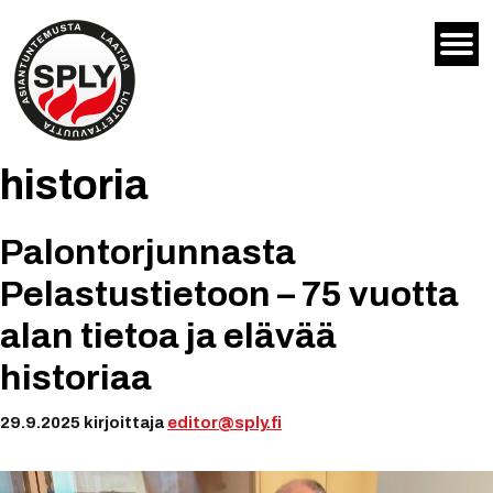
Siirry
sisältöön
historia
Palontorjunnasta
Pelastustietoon – 75 vuotta
alan tietoa ja elävää
historiaa
29.9.2025
kirjoittaja
editor@sply.fi