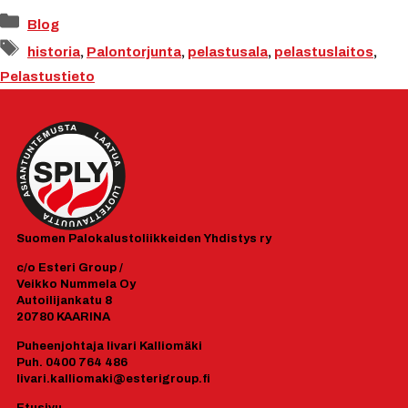
Kategoriat
Blog
Avainsanat
historia
,
Palontorjunta
,
pelastusala
,
pelastuslaitos
,
Pelastustieto
Suomen
Palokalustoliikkeiden Yhdistys ry
c/o Esteri Group /
Veikko Nummela Oy
Autoilijankatu 8
20780 KAARINA
Puheenjohtaja Iivari Kalliomäki
Puh. 0400 764 486
Iivari.kalliomaki@esterigroup.fi
Etusivu