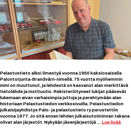
Pelastustieto alkoi ilmestyä vuonna 1950 kaksiosaisella
Palontorjunta-Brandvärn-nimellä. 75 vuotta myöhemmin
nimi on muuttunut, ja lehdestä on kasvanut alan merkittävä
tietolähde ja instituutio. Rekisteröityneet lukijat pääsevät
lukemaan aivan varhaisimpia juttuja ja perehtymään alan
historiaan Pelastustiedon verkkosivuilla. Pelastustiedon
julkaisijayhdistys Palo- ja pelastustieto ry perustettiin
vuonna 1977. Jo sitä ennen lehden julkaisutoiminnan takana
olivat alan järjestöt. Nykyään jäsenjärjestöjä …
Lue lisää