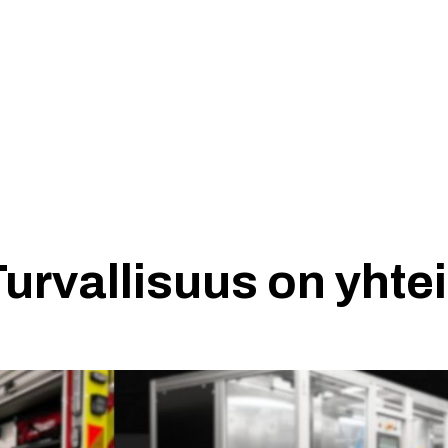
Etusivu
Yhdistys
urvallisuus on yhtei