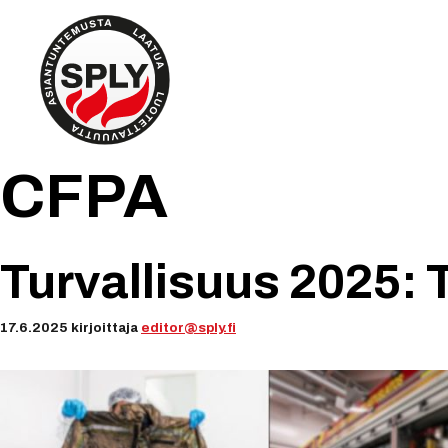
Siirry
sisältöön
CFPA
Turvallisuus 2025: T
17.6.2025
kirjoittaja
editor@sply.fi