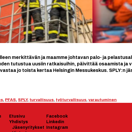
lleen merkittävän ja maamme johtavan palo- ja pelastu
uden tutustua uusiin ratkaisuihin, päivittää osaamista ja
tä vastaa jo toista kertaa Helsingin Messukeskus. SPLY:n 
us
,
PFAS
,
SPLY
,
turvallisuus
,
työturvallisuus
,
varautuminen
n
Etusivu
Facebook
Yhdistys
Linkedin
J
äsenyrityk
set
Instagram