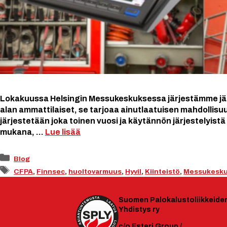
Lokakuussa Helsingin Messukeskuksessa järjestämme jä
alan ammattilaiset, se tarjoaa ainutlaatuisen mahdollisu
järjestetään joka toinen vuosi ja käytännön järjestelyis
mukana, …
Lue lisää
Kategoriat
Blog
Avainsanat
CFPA
,
Finnsec
,
huoltovarmuus
,
Hyvil
,
Kiinteistö
,
Messukesk
Suomen
Palokalustoliikkeide
Yhdistys ry
c/o Esteri Group /